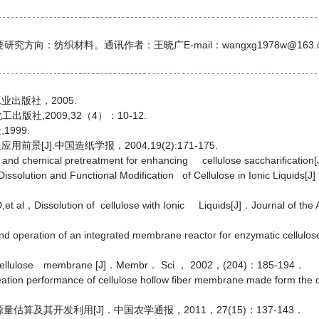
方向：纺织材料。通讯作者：王晓广E-mail：wangxg1978w@163.
工业出版社，2005.
出版社,2009,32（4）：10-12.
1999.
[J].中国造纸学报，2004,19(2):171-175.
al and chemical pretreatment for enhancing cellulose saccharific
solution and Functional Modification of Cellulose in Ionic Liquids[
l，Dissolution of cellulose with Ionic Liquids[J]．Journal of th
peration of an integrated membrane reactor for enzymatic cellu
vel cellulose membrane [J]．Membr． Sci ， 2002，(204)：185-194．
ation performance of cellulose hollow fiber membrane made form the
算及其开发利用[J]．中国农学通报，2011，27(15)：137-143．