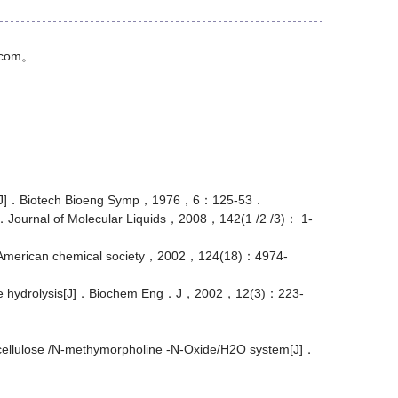
com。
ation[J]．Biotech Bioeng Symp，1976，6：125-53．
J]．Journal of Molecular Liquids，2008，142(1 /2 /3)： 1-
e American chemical society，2002，124(18)：4974-
lose hydrolysis[J]．Biochem Eng．J，2002，12(3)：223-
 cellulose /N-methymorpholine -N-Oxide/H2O system[J]．