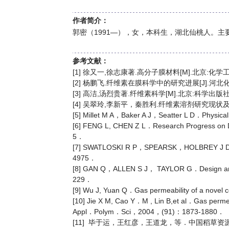
作者简介：
郭密（1991—），女，本科生，湖北仙桃人。主要研究
参考文献：
[1] 徐又一,徐志康著.高分子膜材料[M].北京:化学
[2] 杨鹏飞.纤维素在膜科学中的研究进展[J].河北化工
[3] 高洁,汤烈贵著.纤维素科学[M].北京:科学出版社,
[4] 吴翠玲,李新平，秦胜利.纤维素溶剂研究现状及应用前景
[5] Millet M A，Baker A J，Seatter L D．Physic
[6] FENG L, CHEN Z L．Research Progress on Dis
5．
[7] SWATLOSKI R P，SPEARSK，HOLBREY J D,et a
4975．
[8] GAN Q，ALLEN S J， TAYLOR G．Design and o
229．
[9] Wu J, Yuan Q．Gas permeability of a no
[10] Jie X M, Cao Y．M , Lin B,et al．Gas perme
Appl．Polym．Sci，2004，(91)：1873-1880．
[11] 毕于运，王红彦，王道龙，等．中国稻草资源量估