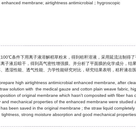
l; enhanced membrane; airtightness antimicrobial；hygroscopic
100℃条件下用离子液溶解稻草粉末，得到秸秆溶液，采用延流法制得
除离子液后晾干，得到高气密性增强膜。并分析了平面膜的化学成分，结
率、透湿性能、透气性能、力学性能研究对比，研究结果表明，秸秆液在
prepare high airtightness antimicrobial enhanced membrane, after cleani
 straw solution with the medical gauze and cotton plain weave fabric, 
position of original membrane which hasn't composited with fiber has
lity and mechanical properties of the enhanced membrane were studied 
has been saved in the original membrane ; the straw liquid completely 
r tightness, strong moisture absorption and good mechanical properties