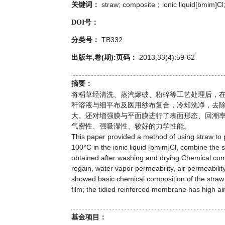
straw; composite；ionic liquid[bmim]C
关键词：
DOI号：
TB332
分类号：
出版年,卷(期):页码：
2013,33(4):59-62
摘要：
将稻草经清洗、蒸汽爆破、粉碎等工艺处理后，在
秆溶液与细平布及医用纱布复合，冷却洗净，去
大。还对增强膜与平面膜进行了表面形态、回潮
气密性、强吸湿性、较好的力学性能。
This paper provided a method of using straw to 
100°C in the ionic liquid [bmim]Cl, combine the
obtained after washing and drying.Chemical com
regain, water vapor permeability, air permeabi
showed basic chemical composition of the straw 
film; the tidied reinforced membrane has high ai
基金项目：