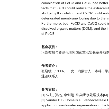
combination of FeCl3 and CaCl2 had better e
facts that FeCl3 could reduce the extracellu
sludge by flocculation, and CaCl2 could enh
deteriorated membrane fouling due to the in
Furthermore, both FeCl3 and CaCl2 could in
dissolved organic matters (DOM), and the i
of FeCl3.
基金项目：
污染控制与资源化研究国家重点实验室开放课题（
作者简介：
张迎敏（1990-），女，内蒙古人，本科，学生，主
通讯联系人
参考文献：
[1] 朱虹, 孙杰, 李剑超. 印染废水处理技术[M]
[2] Vander B B, Comelis G, Vandecasteele C, 
applied for wastewater regeneration in the t