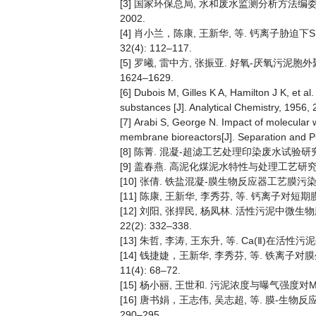
[3] 国家环保总局, 水和废水监测分析方法编委
2002.
[4] 肖小兰，陈康, 王新华, 等. 钙离子胁迫下
32(4): 112–117.
[5] 罗曦, 雷中方, 张振亚. 好氧-厌氧污泥胞外聚
1624–1629.
[6] Dubois M, Gilles K A, Hamilton J K, et a
substances [J]. Analytical Chemistry, 1956,
[7] Arabi S, George N. Impact of molecular we
membrane bioreactors[J]. Separation and Pu
[8] 陈菁. 混凝-超滤工艺处理印染废水试验研究[D
[9] 盖春燕. 高泥化煤泥水特性与处理工艺研究[D
[10] 张倩. 铁盐混凝-膜生物反应器工艺膜污染机理与
[11] 陈康, 王新华, 李秀芬, 等. 钙离子对短期膜污
[12] 刘阳, 张捍民, 杨凤林. 活性污泥中微生
22(2): 332–338.
[13] 朱哲, 李涛, 王东升, 等. Ca(Ⅱ)在活性污泥
[14] 钱捷婕，王新华, 李秀芬, 等. 铁离子
11(4): 68–72.
[15] 杨小丽, 王世和. 污泥浓度与曝气强度对MBR运
[16] 唐书娟，王志伟, 吴志超, 等. 膜-生物反
290–295.