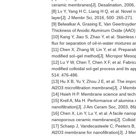
ceramic membranes[J]. Desalination, 2006,
[8] Lv Y, Yang H C, Liang H Q, et al. Novel n
layer[J]. J Membr Sci, 2016, 500: 265-271.
[9] Belwalkar A, Grasing E, Van Geertruyden
Thickness of Anodic Aluminum Oxide (AAO) 
[10] Kang Y, Jiao S, Zhao Y, et al. Stainle
flux for separation of oil-in-water mixtures
[11] Chen X, Zhang W, Lin Y, et al. Preparat
modified sol–gel method[J]. Micropor Meso
[12] Lu Y W, Chen T, Chen X F, et al. Fabr
modified colloidal sol-gel process and its ap
514: 476-486.
[13] Hu X B, Yu Y, Zhou J E, et al. The imp
Al2O3 microfiltration membrane[J]. J Membr
[14] Hsieh H P. Membrane science and techn
[15] Krell A, Ma H. Performance of alumina 
nanofiltration[J]. J Am Ceram Soc, 2003, 86
[16] Chen X, Lin Y, Lu Y, et al. A facile nano
nanoporous ceramic membranes[J]. Colloid 
[17] Schaep J, Vandecasteele C, Peeters B, 
Al2O3 membrane for nanofiltration[J]. J Me