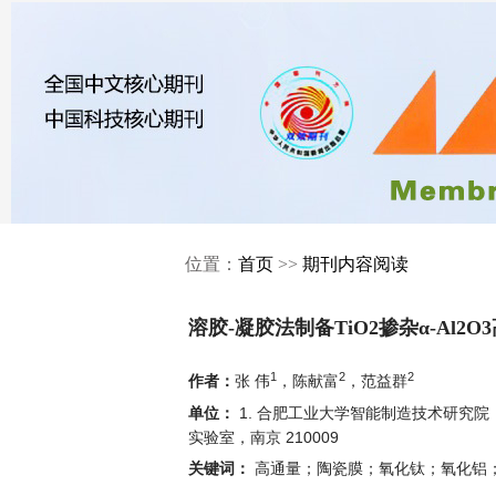
位置：
首页
>>
期刊内容阅读
溶胶-凝胶法制备TiO2掺杂α-Al2
1
2
2
张 伟
，陈献富
，范益群
作者：
1. 合肥工业大学智能制造技术研究院，
单位：
实验室，南京 210009
高通量；陶瓷膜；氧化钛；氧化铝
关键词：