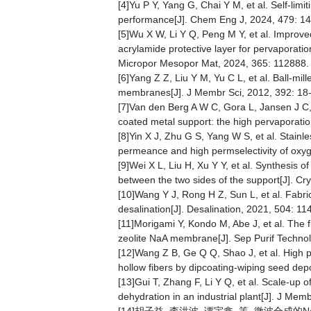
[4]Yu P Y, Yang G, Chai Y M, et al. Self-li
performance[J]. Chem Eng J, 2024, 479: 1
[5]Wu X W, Li Y Q, Peng M Y, et al. Improve
acrylamide protective layer for pervaporatio
Micropor Mesopor Mat, 2024, 365: 112888.
[6]Yang Z Z, Liu Y M, Yu C L, et al. Ball-mi
membranes[J]. J Membr Sci, 2012, 392: 18
[7]Van den Berg A W C, Gora L, Jansen J C,
coated metal support: the high pervaporati
[8]Yin X J, Zhu G S, Yang W S, et al. Stain
permeance and high permselectivity of oxyg
[9]Wei X L, Liu H, Xu Y Y, et al. Synthesis
between the two sides of the support[J]. C
[10]Wang Y J, Rong H Z, Sun L, et al. Fabri
desalination[J]. Desalination, 2021, 504: 11
[11]Morigami Y, Kondo M, Abe J, et al. The f
zeolite NaA membrane[J]. Sep Purif Technol
[12]Wang Z B, Ge Q Q, Shao J, et al. High
hollow fibers by dipcoating-wiping seed de
[13]Gui T, Zhang F, Li Y Q, et al. Scale-up 
dehydration in an industrial plant[J]. J Mem