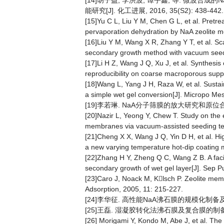
[14]胡子益, 李洪波, 谭宇鑫, 等. 微
能研究[J]. 化工进展, 2016, 35(S2): 438-442
[15]Yu C L, Liu Y M, Chen G L, et al. Pretr
pervaporation dehydration by NaA zeolite 
[16]Liu Y M, Wang X R, Zhang Y T, et al. S
secondary growth method with vacuum seedi
[17]Li H Z, Wang J Q, Xu J, et al. Synthes
reproducibility on coarse macroporous supp
[18]Wang L, Yang J H, Raza W, et al. Sustai
a simple wet gel conversion[J]. Micropo Me
[19]李若琳. NaA分子筛膜的放大研究和原位合成
[20]Nazir L, Yeong Y, Chew T. Study on the e
membranes via vacuum-assisted seeding tec
[21]Cheng X X, Wang J Q, Yin D H, et al. H
a new varying temperature hot-dip coating 
[22]Zhang H Y, Zheng Q C, Wang Z B. A faci
secondary growth of wet gel layer[J]. Sep P
[23]Caro J, Noack M, Klsch P. Zeolite memb
Adsorption, 2005, 11: 215-227.
[24]李华征. 高性能NaA沸石膜的规模化制备及
[25]王磊. 湿凝胶转化法沸石膜及复合膜的制备
[26] Morigami Y, Kondo M, Abe J, et al. The 