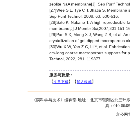
zeolite NaA membrane[J]. Sep Purif Technol
[27]Wee S L, Tye C T,Bhatia S. Membrane s
Sep Purif Technol, 2008, 63: 500-516.
[28]Sato K, Nakane T. A high reproducible fa
membrane[J].J Membr Sci,2007,301:151-16
[29]Pan S X, Meng X J, Wang Z B, et al. An 
crystallization of gel-dipped macroporous a
[30]Wu X W, Yan Z C, Li Y, et al. Fabricat
cm-long coarse macroporous supports for p
Technol, 2022, 281: 119877.
服务与反馈：
【
文章下载
】【
加入收藏
】
《膜科学与技术》编辑部 地址：北京市朝阳区北三环东路19号蓝星大
真：010-8048
京公网安备