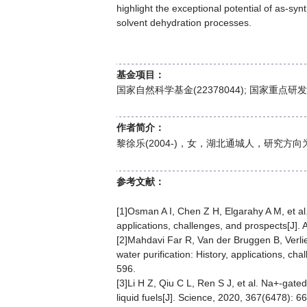
highlight the exceptional potential of as-sy
solvent dehydration processes.
基金项目：
国家自然科学基金(22378044); 国家重点研发计划
作者简介：
黎徐乐(2004-)，女，湖北通城人，研究方
参考文献：
[1]Osman A I, Chen Z H, Elgarahy A M, et al
applications, challenges, and prospects[J].
[2]Mahdavi Far R, Van der Bruggen B, Verlief
water purification: History, applications, c
596.
[3]Li H Z, Qiu C L, Ren S J, et al. Na+-gat
liquid fuels[J]. Science, 2020, 367(6478): 6