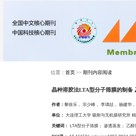
位置：
首页
>>
期刊内容阅读
晶种溶胶法LTA型分子筛膜的制备
黎徐乐， 宗少峰， 李璘喆， 杨建华，
作者：
大连理工大学 吸附与无机膜研究所 精细
单位：
LTA型分子筛膜； 渗透蒸发； 乙
关键词：