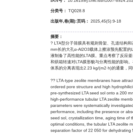
10.16159/j.cnki.issn1007-8924.20
DOI号：
TQ028.8
分类号：
出版年,卷(期):页码：
2025,45(5):9-18
摘要：
? LTA型分子筛膜具有规则骨架、孔道结构
mm长的大孔α-Al2O3载体上擦涂预先配
液制备了高性能的LTA膜。重点考察了反应
和烘箱转速对LTA膜形貌与分离性能的影响。在最
体系的分离表现出2.23 kg/(m2·h)的通
?? LTA-type zeolite membranes have attracted
ordered pore structure and high hydrophilici
pre-synthesized LTA seed sol onto a 200 mm
high-performance tubular LTA zeolite membr
parameters were systematically investigate
performance, including the presence or absen
seed sol, crystallization time, aging time of
optimal conditions, the tubular LTA zeolite 
separation factor of 22 050 for dehydrating