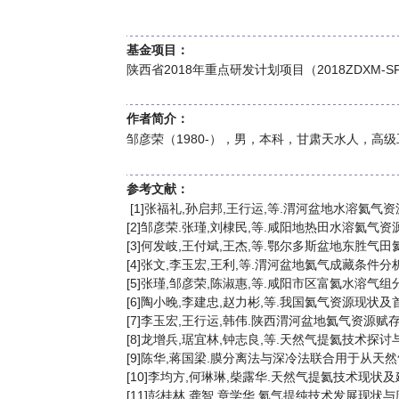
基金项目：
陕西省2018年重点研发计划项目（2018ZDXM-S
作者简介：
邹彦荣（1980-），男，本科，甘肃天水人，高级工
参考文献：
[1]张福礼,孙启邦,王行运,等.渭河盆地水溶氦气资源评价[J
[2]邹彦荣.张瑾,刘棣民,等.咸阳地热田水溶氦气资源评价
[3]何发岐,王付斌,王杰,等.鄂尔多斯盆地东胜气田氦气
[4]张文,李玉宏,王利,等.渭河盆地氦气成藏条件分析及资源
[5]张瑾,邹彦荣,陈淑惠,等.咸阳市区富氦水溶气组分特征
[6]陶小晚,李建忠,赵力彬,等.我国氦气资源现状及首个特
[7]李玉宏,王行运,韩伟.陕西渭河盆地氦气资源赋存状态及其
[8]龙增兵,琚宜林,钟志良,等.天然气提氦技术探讨与研究[J
[9]陈华,蒋国梁.膜分离法与深冷法联合用于从天然气中提氦[
[10]李均方,何琳琳,柴露华.天然气提氦技术现状及建议[J
[11]彭桂林,龚智,章学华.氦气提纯技术发展现状与应用分析