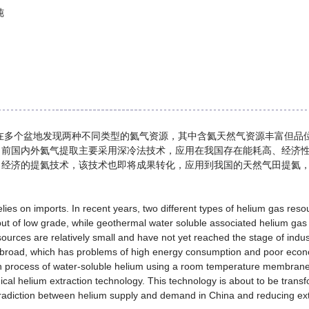
纯
在多个盆地发现两种不同类型的氦气资源，其中含氦天然气资源丰富但品
目前国内外氦气提取主要采用深冷法技术，应用在我国存在能耗高、经济
、经济的提氦技术，该技术也即将成果转化，应用到我国的天然气田提氦
lies on imports. In recent years, two different types of helium gas res
ut of low grade, while geothermal water soluble associated helium gas 
urces are relatively small and have not yet reached the stage of industr
broad, which has problems of high energy consumption and poor economi
on process of water-soluble helium using a room temperature membrane
cal helium extraction technology. This technology is about to be transfo
ontradiction between helium supply and demand in China and reducing e