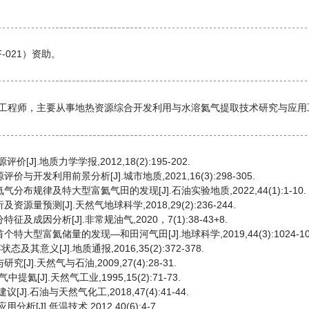
F-021）资助。
程师，主要从事地热资源综合开发利用与水溶氦气提取技术研究与应用工作。E-ma
].地质力学学报,2012,18(2):195-202.
与开发利用前景分析[J].城市地质,2021,16(3):298-305.
分布规律及特大型富氦气田的发现[J].石油实验地质,2022,44(1):1-10.
量预测[J].天然气地球科学,2018,29(2):236-244.
及成因分析[J].非常规油气,2020，7(1):38-43+8.
大型富氦储量的发现—和田河气田[J].地球科学,2019,44(3):1024-10
意义[J].地质通报,2016,35(2):372-378.
].天然气与石油,2009,27(4):28-31.
J].天然气工业,1995,15(2):71-73.
].石油与天然气化工,2018,47(4):41-44.
[J].低温技术,2012,40(6):4-7.